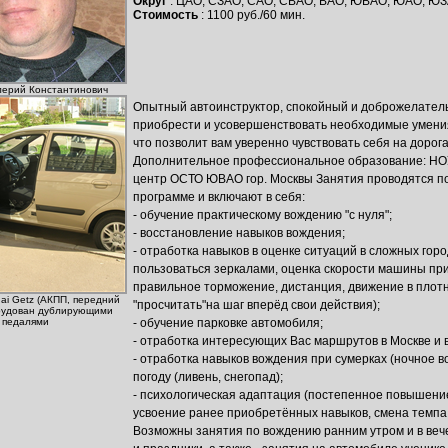
Округ
: ЦАО, СЗАО, САО, СВАО, ВАО, ЮВАО, ЮАО, ЮЗ
Стоимость
: 1100 руб./60 мин.
лерий Константинович
Опытный автоинструктор, спокойный и доброжелател
приобрести и усовершенствовать необходимые умени
что позволит вам уверенно чувствовать себя на дорог
Дополнительное профессиональное образование: НО
центр ОСТО ЮВАО гор. Москвы Занятия проводятся п
программе и включают в себя:
- обучение практическому вождению "с нуля";
- восстановление навыков вождения;
- отработка навыков в оценке ситуаций в сложных гор
пользоваться зеркалами, оценка скорости машины при
правильное торможение, дистанция, движение в плотн
ai Getz (АКПП, передний
"просчитать"на шаг вперёд свои действия);
рудован дублирующими
педалями
- обучение парковке автомобиля;
- отработка интересующих Вас маршрутов в Москве и 
- отработка навыков вождения при сумерках (ночное в
погоду (ливень, снегопад);
- психологическая адаптация (постепенное повышение
усвоение ранее приобретённых навыков, смена темпа е
Возможны занятия по вождению ранним утром и в веч