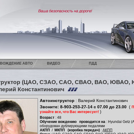
ВОЖДЕНИЕ АВТО
ВИДЕО
ПДД
труктор (ЦАО, СЗАО, САО, СВАО, ВАО, ЮВАО,
лерий Константинович
Автоинструктор
: Валерий Константинович
Звоните: 8-903-253-27-14 с 07.00 до 23.00
(
П
)
узнайте все, что Вас интересует!
Возраст
: 48
Обучение вождению
проводится на
: Hyundai Getz 
оборудован дублирующими педалями
АКПП
/
МКПП
(коробка передач)
:
АКПП