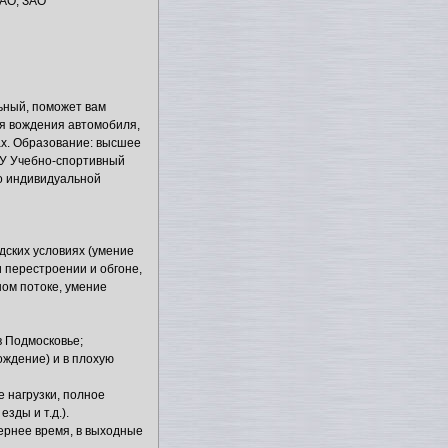
АО, ЗАО
ьный, поможет вам
я вождения автомобиля,
ах. Образование: высшее
У Учебно-спортивный
о индивидуальной
одских условиях (умение
 перестроении и обгоне,
ом потоке, умение
в Подмосковье;
ождение) и в плохую
 нагрузки, полное
зды и т.д.).
ернее время, в выходные