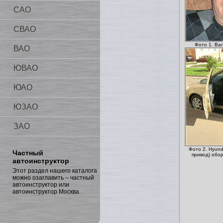
САО
СВАО
Фото 1. Ва
ВАО
ЮВАО
ЮАО
ЮЗАО
ЗАО
Фото 2. Hyund
Частный
привод) обо
автоинструктор
Этот раздел нашего каталога
можно озаглавить – частный
автоинструктор или
автоинструктор Москва.