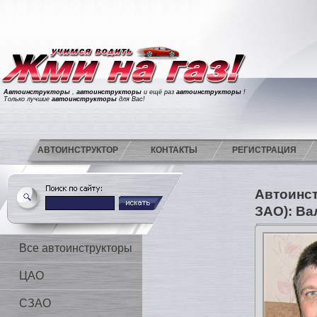
Автоинструкторы
,
автоинструкторы
и ещё раз
автоинструкторы
!
Только лучшие
автоинструкторы
для Вас!
АВТОИНСТРУКТОР
КОНТАКТЫ
РЕГИСТРАЦИЯ
Автоинс
ЗАО): Ва
Все автоинструкторы
ЦАО
СЗАО