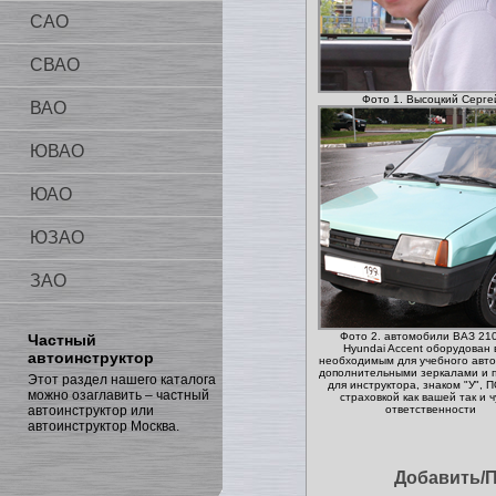
САО
СВАО
Фото 1. Высоцкий Серге
ВАО
ЮВАО
ЮАО
ЮЗАО
ЗАО
Фото 2. автомобили ВАЗ 21
Частный
Hyundai Accent оборудован 
автоинструктор
необходимым для учебного авто
дополнительными зеркалами и 
Этот раздел нашего каталога
для инструктора, знаком "У",
можно озаглавить – частный
страховкой как вашей так и 
автоинструктор или
ответственности
автоинструктор Москва.
Добавить/