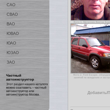
САО
СВАО
Фото 1. Митрохин Виктор Бор
ВАО
ЮВАО
ЮАО
ЮЗАО
ЗАО
Частный
Фото 2. Ford Escape, оборудо
занятий по вождению и застр
автоинструктор
Этот раздел нашего каталога
можно озаглавить – частный
автоинструктор или
Добавить/
автоинструктор Москва.