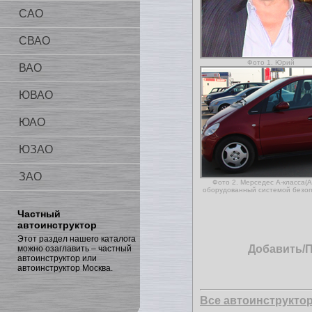
САО
СВАО
Фото 1. Юрий
ВАО
ЮВАО
ЮАО
ЮЗАО
ЗАО
Фото 2. Мерседес А-класса(А
оборудованный системой безоп
Частный
автоинструктор
Этот раздел нашего каталога
Добавить/
можно озаглавить – частный
автоинструктор или
автоинструктор Москва.
Все автоинструкто