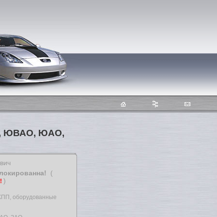
О, ЮВАО, ЮАО,
ович
блокированна!
(
)
т!
АКПП, оборудованные