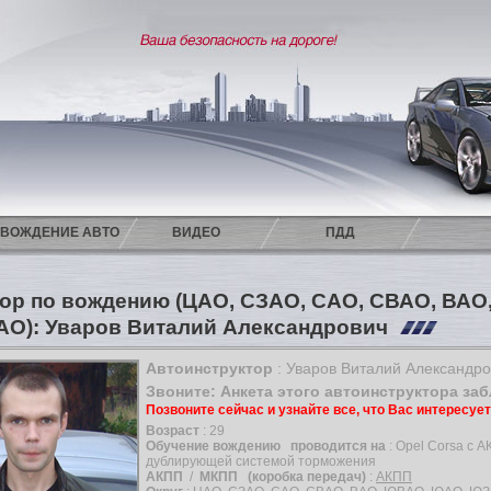
ВОЖДЕНИЕ АВТО
ВИДЕО
ПДД
ор по вождению (ЦАО, СЗАО, САО, СВАО, ВА
АО): Уваров Виталий Александрович
Автоинструктор
: Уваров Виталий Александр
Звоните: Анкета этого автоинструктора за
Позвоните сейчас и узнайте все, что Вас интересуе
Возраст
: 29
Обучение вождению
проводится на
: Opel Corsa с 
дублирующей системой торможения
АКПП
/
МКПП
(коробка передач)
:
АКПП