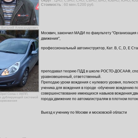
Округ
: ЦАО, СЗАО, САО, СВАО, ВАО, ЮВАО, ЮАО, ЮЗ
Стоимость
: 60 мин./1200 руб.
в Виталий Александрович
Москвич, закончил МАДИ по факультету "Организация 
движения",
профессиональный автоинструктор, Кат. В, С, D, E Ста
преподавал теорию ПДД в школе РОСТО-ДОСААФ, сп
уравновешенный, ответственный.
Преподаю уроки вождения с нулевого уровня, полнос
ученика для вождения в городе -обучение вождению по
совершенствование имеющихся навыков вождения;дв
Opel Corsa с АКПП,
е дублирующей системой
города;движение по автомагистралям в плотном пото
торможения
Выезд к ученику по Москве и московской области