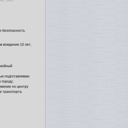
АО, ЗАО
и безопасность
ж вождения 10 лет,
окойный
тью подготавливаю
 городу;
ижение по центру
ке транспорта