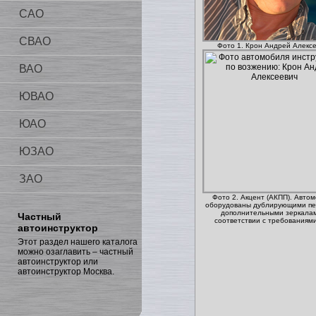
САО
СВАО
Фото 1. Крон Андрей Алекс
ВАО
ЮВАО
ЮАО
ЮЗАО
ЗАО
Фото 2. Акцент (АКПП). Авто
оборудованы дублирующими пе
дополнительными зеркала
Частный
соответствии с требованиям
автоинструктор
Этот раздел нашего каталога
можно озаглавить – частный
автоинструктор или
автоинструктор Москва.