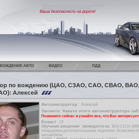
ВОЖДЕНИЕ АВТО
ВИДЕО
ПДД
ор по вождению (ЦАО, СЗАО, САО, СВАО, ВА
АО): Алексей
Автоинструктор
: Алексей
Звоните: Анкета этого автоинструктора за
Позвоните сейчас и узнайте все, что Вас интересуе
Возраст
: 29
Обучение вождению
проводится на
: ВАЗ 21134 (М
оборудован дополнительными педалями. Возможно о
автомобиле.