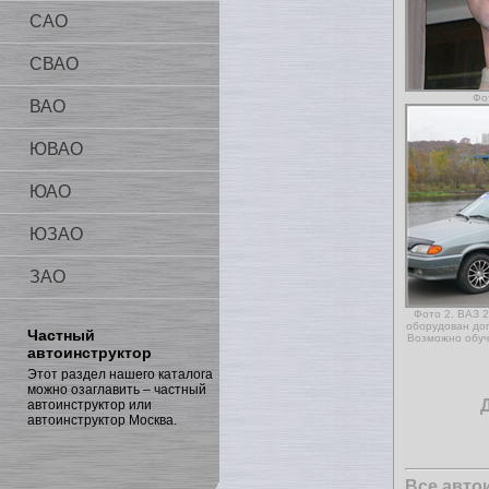
САО
СВАО
Фо
ВАО
ЮВАО
ЮАО
ЮЗАО
ЗАО
Фото 2. ВАЗ 
оборудован до
Частный
Возможно обуч
автоинструктор
Этот раздел нашего каталога
можно озаглавить – частный
автоинструктор или
автоинструктор Москва.
Все авто