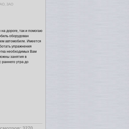
АО, ЗАО
 на дороге, так и помогаю
обиль оборудован
ем автомобиле. Имеется
аботать упражнения
отка необходимых Вам
можны занятия в
с раннего утра до
смотров: 3270