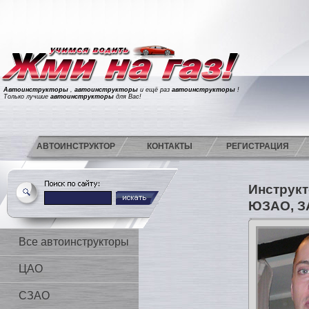
Автоинструкторы
,
автоинструкторы
и ещё раз
автоинструкторы
!
Только лучшие
автоинструкторы
для Вас!
АВТОИНСТРУКТОР
КОНТАКТЫ
РЕГИСТРАЦИЯ
Инструкт
ЮЗАО, З
Все автоинструкторы
ЦАО
СЗАО