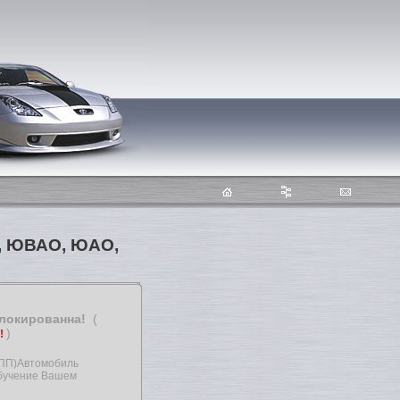
О, ЮВАО, ЮАО,
блокированна!
(
)
т!
КПП)Автомобиль
бучение Вашем