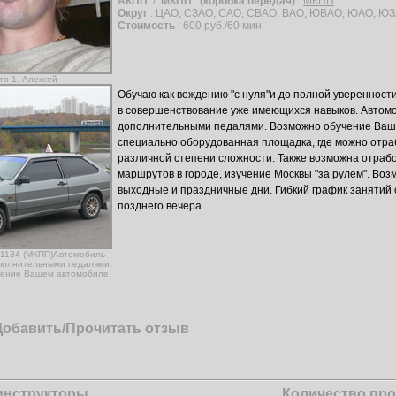
АКПП
/
МКПП
(коробка передач)
:
МКПП
Округ
: ЦАО, СЗАО, САО, СВАО, ВАО, ЮВАО, ЮАО, ЮЗ
Стоимость
: 600 руб./60 мин.
то 1. Алексей
Обучаю как вождению "с нуля"и до полной уверенности
в совершенствование уже имеющихся навыков. Автом
дополнительными педалями. Возможно обучение Ваш
специально оборудованная площадка, где можно отр
различной степени сложности. Также возможна отраб
маршрутов в городе, изучение Москвы "за рулем". Воз
выходные и праздничные дни. Гибкий график занятий 
позднего вечера.
21134 (МКПП)Автомобиль
полнительными педалями.
ение Вашем автомобиле.
Добавить/Прочитать отзыв
инструкторы
Количество про