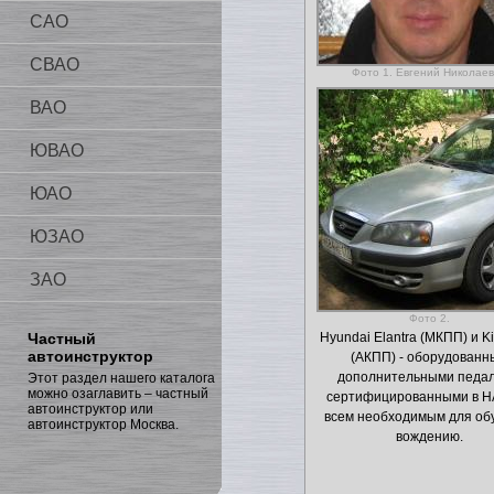
САО
СВАО
Фото 1. Евгений Николае
ВАО
ЮВАО
ЮАО
ЮЗАО
ЗАО
Фото 2.
Частный
Hyundai Elantra (МКПП) и K
автоинструктор
(АКПП) - оборудованн
дополнительными педа
Этот раздел нашего каталога
можно озаглавить – частный
сертифицированными в Н
автоинструктор или
всем необходимым для об
автоинструктор Москва.
вождению.