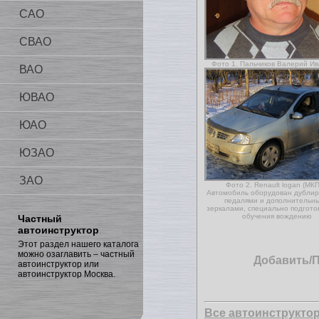
САО
СВАО
Фото 1. Пальчиков Валерий И
ВАО
ЮВАО
ЮАО
ЮЗАО
ЗАО
Фото 2. Renault logan (МКП
Автомобиль оборудован дубли
педалями и дополнительн
зеркалами, специально подгото
обучения вождению
Частный
автоинструктор
Этот раздел нашего каталога
можно озаглавить – частный
Добавить/
автоинструктор или
автоинструктор Москва.
Все автоинструкто