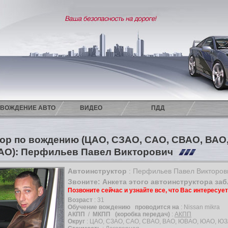
ВОЖДЕНИЕ АВТО
ВИДЕО
ПДД
ор по вождению (ЦАО, СЗАО, САО, СВАО, ВА
АО): Перфильев Павел Викторович
Автоинструктор
: Перфильев Павел Викторов
Звоните: Анкета этого автоинструктора за
Позвоните сейчас и узнайте все, что Вас интересуе
Возраст
: 31
Обучение вождению
проводится на
: Nissan mikra
АКПП
/
МКПП
(коробка передач)
:
АКПП
Округ
: ЦАО, СЗАО, САО, СВАО, ВАО, ЮВАО, ЮАО, ЮЗ