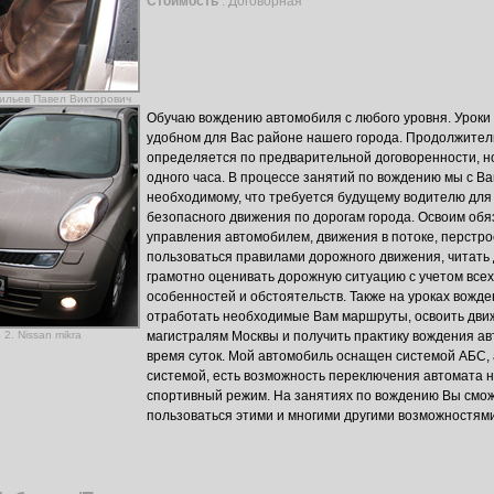
Стоимость
: Договорная
ильев Павел Викторович
Обучаю вождению автомобиля с любого уровня. Уроки
удобном для Вас районе нашего города. Продолжител
определяется по предварительной договоренности, н
одного часа. В процессе занятий по вождению мы с В
необходимому, что требуется будущему водителю для
безопасного движения по дорогам города. Освоим об
управления автомобилем, движения в потоке, перстро
пользоваться правилами дорожного движения, читать
грамотно оценивать дорожную ситуацию с учетом все
особенностей и обстоятельств. Также на уроках вожд
отработать необходимые Вам маршруты, освоить дви
 2. Nissan mikra
магистралям Москвы и получить практику вождения а
время суток. Мой автомобиль оснащен системой АБС,
системой, есть возможность переключения автомата 
спортивный режим. На занятиях по вождению Вы смож
пользоваться этими и многими другими возможностям