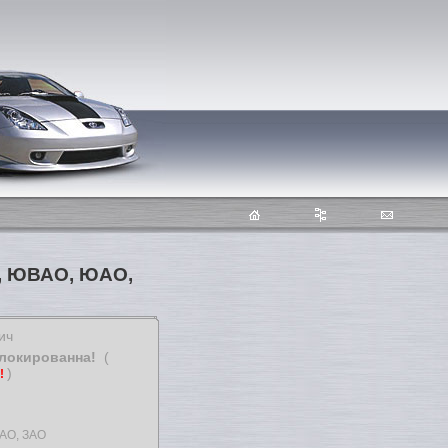
О, ЮВАО, ЮАО,
ич
блокированна!
(
)
т!
АО, ЗАО