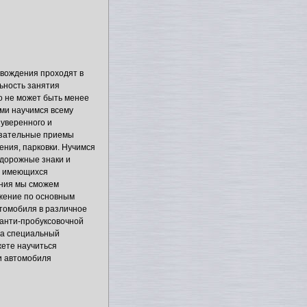
 вождения проходят в
ьность занятия
о не может быть менее
ами научимся всему
 уверенного и
язательные приемы
ения, парковки. Нучимся
 дорожные знаки и
х имеющихся
ения мы сможем
жение по основным
втомобиля в различное
 анти-пробуксовочной
на специальный
ете научиться
и автомобиля