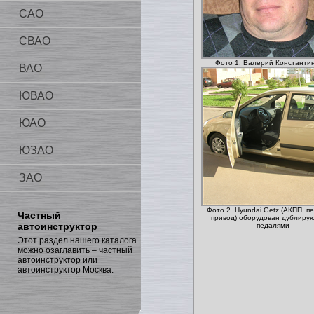
САО
СВАО
Фото 1. Валерий Константи
ВАО
ЮВАО
ЮАО
ЮЗАО
ЗАО
Фото 2. Hyundai Getz (АКПП, п
Частный
привод) оборудован дублир
автоинструктор
педалями
Этот раздел нашего каталога
можно озаглавить – частный
автоинструктор или
автоинструктор Москва.