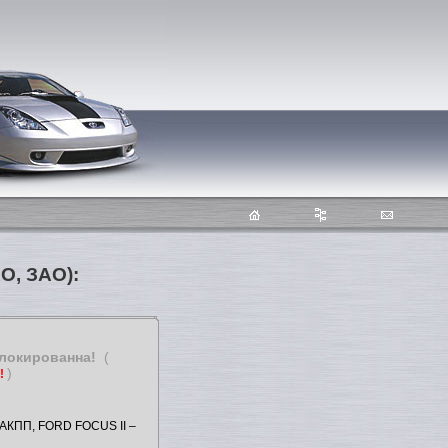
О, ЗАО):
блокированна!
(
)
т!
КПП, FORD FOCUS II –