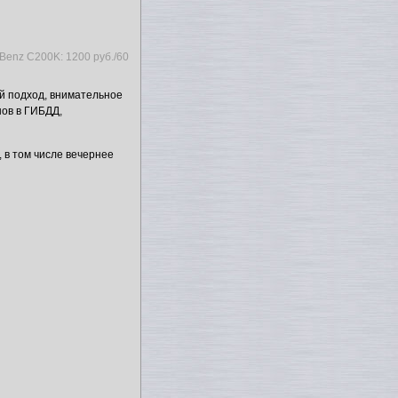
-Benz C200K: 1200 руб./60
й подход, внимательное
нов в ГИБДД,
, в том числе вечернее