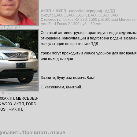
АКПП
/
МКПП
(коробка передач)
:
АКПП
Округ
: ЦАО, СЗАО, САО, СВАО, ЮЗАО, ЗАО
Стоимость
: Lexus RX 330: 1500 руб./60 мин Mercedes
мин Ford Focus 2:1200 руб. - 60 мин
то 1. Дмитрий
Опытный автоинструктор гарантирует индивидуальны
отношение, консультации и подготовка к сдаче экзаме
консультации по прочтению ПДД.
Уроки могут проходить в любое удобное для вас время
или выходные дни.
Звоните, буду рад помочь Вам!
С Уважением, Дмитрий.
Фото 2.
30;АКПП, MERCEDES-
K W203–АКПП, FORD
US II –МКПП.
Добавить/Прочитать отзыв