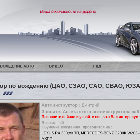
ВОЖДЕНИЕ АВТО
ВИДЕО
ПДД
ор по вождению (ЦАО, СЗАО, САО, СВАО, ЮЗА
й
Автоинструктор
: Дмитрий
Звоните: Анкета этого автоинструктора за
Позвоните сейчас и узнайте все, что Вас интересуе
Возраст
: 40
Обучение вождению
проводится на
:
LEXUS RX 330;АКПП, MERCEDES-BENZ C200K W203–А
МКПП.