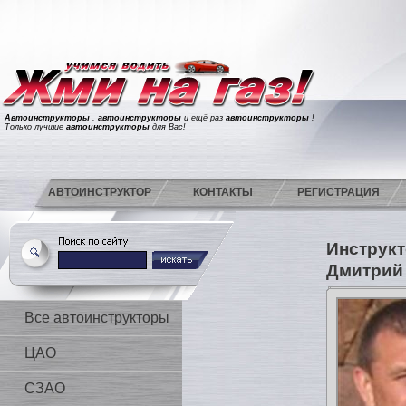
Автоинструкторы
,
автоинструкторы
и ещё раз
автоинструкторы
!
Только лучшие
автоинструкторы
для Вас!
АВТОИНСТРУКТОР
КОНТАКТЫ
РЕГИСТРАЦИЯ
Инструкт
Дмитри
Все автоинструкторы
ЦАО
СЗАО