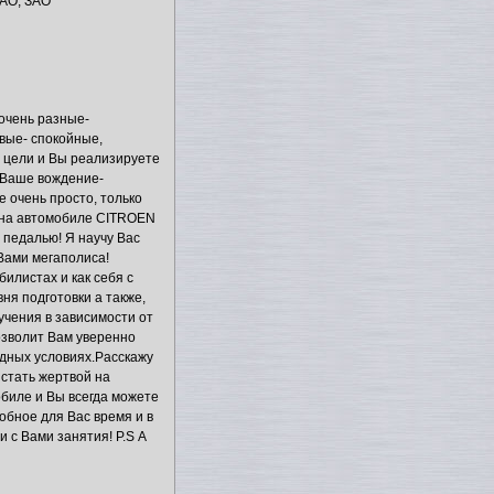
АО, ЗАО
очень разные-
вые- спокойные,
й цели и Вы реализируете
ь Ваше вождение-
 очень просто, только
 на автомобиле CITROEN
 педалью! Я научу Вас
Вами мегаполиса!
илистах и как себя с
ня подготовки а также,
чения в зависимости от
озволит Вам уверенно
одных условиях.Расскажу
 стать жертвой на
биле и Вы всегда можете
обное для Вас время и в
 с Вами занятия! P.S А