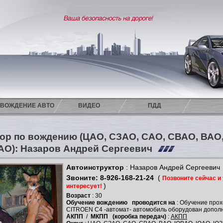
ВОЖДЕНИЕ АВТО
ВИДЕО
ПДД
ор по вождению (ЦАО, СЗАО, САО, СВАО, ВА
АО): Назаров Андрей Сергеевич
Автоинструктор
: Назаров Андрей Сергеевич
Звоните: 8-926-168-21-24
(
Позвоните сейчас и 
)
интересует!
Возраст
: 30
Обучение вождению
проводится на
: Обучение про
CITROEN C4 -автомат- автомобиль оборудован допол
АКПП
/
МКПП
(коробка передач)
:
АКПП