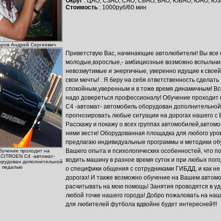
Округ
: ЦАО, СЗАО, САО, СВАО, ВАО, ЮВАО, ЮАО, ЮЗ
Стоимость
: 1000руб/60 мин
аров Андрей Сергеевич
Приветствую Вас, начинающие автолюбители! Вы все 
молодые,взрослые,- амбициозные возможно вспыльчи
невозмутимые и энергичные, уверенно идущие к свое
свои мечты! . Я беру на себя ответственность сделат
спокойным,уверенным и в тоже время динамичным! Все
надо довереться профессионалу! Обучение проходит
C4 -автомат- автомобиль оборудован дополнительной
прогнозировать любые ситуации на дорогах нашего с 
Расскажу и покажу о всех группах автомобилей,автомоб
ними вести! Оборудованная площадка для любого уров
предлагаю индивидуальные программы и методики обу
Вашего опыта и психологических особенностей, что п
бучение проходит на
 CITROEN C4 -автомат-
водить машину в разное время суток и при любых пог
орудован дополнительной
педалью
о специфики общения с сотрудниками ГИБДД, и как не
дорогах! И также возможно обучение на Вашем автомо
расчитывать на мою помощь! Занятия проводятся в уд
любой точке нашего города! Добро пожаловать на наши
для любителей футбола вдвойне будет интересней!!!