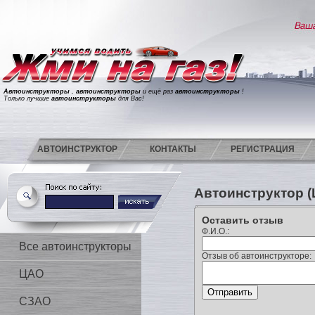
Автоинструкторы
,
автоинструкторы
и ещё раз
автоинструкторы
!
Только лучшие
автоинструкторы
для Вас!
АВТОИНСТРУКТОР
КОНТАКТЫ
РЕГИСТРАЦИЯ
Автоинструктор 
Оставить отзыв
Ф.И.О.:
Все автоинструкторы
Отзыв об автоинструкторе:
ЦАО
СЗАО