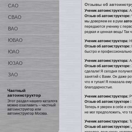
Отзывы об автоинстр
САО
Ученик автоинструктора:
А
Отзыв об автоиструкторе:
СВАО
мы доверяем ее в руки
авто
передаются ученику с перво
ВАО
редкая и ценная вещь! Так
ЮВАО
Ученик автоинструктора:
Н
Отзыв об автоиструкторе:
ЮАО
быстро и профессионально 
Ученик автоинструктора:
А
ЮЗАО
Отзыв об автоиструкторе:
сделали! Я сегодня получила
ЗАО
занятий с Вами. Он даже рот
что я тупая! Я показала ему
благодарностью.
Частный
автоинструктор
Ученик автоинструктора:
Р
Этот раздел нашего каталога
Отзыв об автоиструкторе 
можно озаглавить – частный
Теперь я уверен в себе и с
автоинструктор или
не мог предположить, что 
автоинструктор Москва.
Ученик автоинструктора:
Т
Отзыв об автоиструкторе: