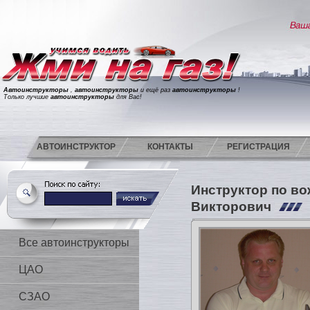
Автоинструкторы
,
автоинструкторы
и ещё раз
автоинструкторы
!
Только лучшие
автоинструкторы
для Вас!
АВТОИНСТРУКТОР
КОНТАКТЫ
РЕГИСТРАЦИЯ
Инструктор по в
Викторович
Все автоинструкторы
ЦАО
СЗАО