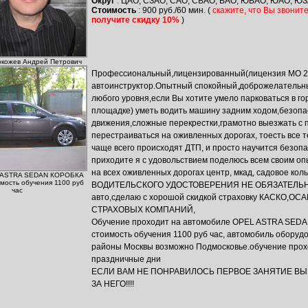
Округ
: ЦАО, СЗАО, САО, СВАО, ВАО, ЮВАО, ЮАО, ЮЗ
Стоимость
: 900 руб./60 мин.
(
скажите, что Вы звоните
получите скидку 10%
)
окожев Андрей Петрович
Профессиональный,лицензированный(лицензия МО 2
автоинструктор.Опытный спокойный,доброжелательны
любого уровня,если Вы хотите умело парковаться в го
площадке) уметь водить машину задним ходом,безопа
движения,сложные перекрестки,грамотно выезжать с п
перестраиваться на оживленных дорогах, тоесть все т
чаще всего происходят ДТП, и просто научится безоп
приходите я с удовольствием поделюсь всем своим о
на всех оживленных дорогах центр, мкад, садовое к
L ASTRA SEDAN КОРОБКА
мость обучения 1100 руб
ВОДИТЕЛЬСКОГО УДОСТОВЕРЕНИЯ НЕ ОБЯЗАТЕЛЬНО!
час
авто,сделаю с хорошой скидкой страховку КАСКО,О
СТРАХОВЫХ КОМПАНИЙ,
Обучение проходит на автомобиле OPEL ASTRA SE
стоимость обучения 1100 руб час, автомобиль оборуд
районы Москвы возможно Подмосковье.обучение прох
праздничные дни
ЕСЛИ ВАМ НЕ ПОНРАВИЛОСЬ ПЕРВОЕ ЗАНЯТИЕ ВЫ
ЗА НЕГО!!!!