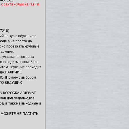
АО, ЗАО
 с сайта «Жми на газ» и
7210)
й не курю.обучение с
роде а не просто на
сно проезжать круговые
арковки,
е участки на которых
асно водить автомобиль
пытом.Обучение проходит
ольцо.НАЛИЧИЕ
!!Помогу с выбором
САГО ВЕДУЩИХ
DAN КОРОБКА АВТОМАТ
ован доп педалью,все
одит также в выходные и
 МОЖЕТЕ НЕ ПЛАТИТЬ