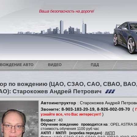
ВОЖДЕНИЕ АВТО
ВИДЕО
ПДД
ор по вождению (ЦАО, СЗАО, САО, СВАО, ВА
АО): Старокожев Андрей Петрович
Автоинструктор
: Старокожев Андрей Петров
Звоните: 8-903-183-20-19, 8-926-002-09-70
(
)
узнайте все, что Вас интересует!
Возраст
: 40
Обучение вождению
проводится на
: OPEL ASTRA 
стоимость обучения 1100 руб час
АКПП
/
МКПП
(коробка передач)
:
АКПП