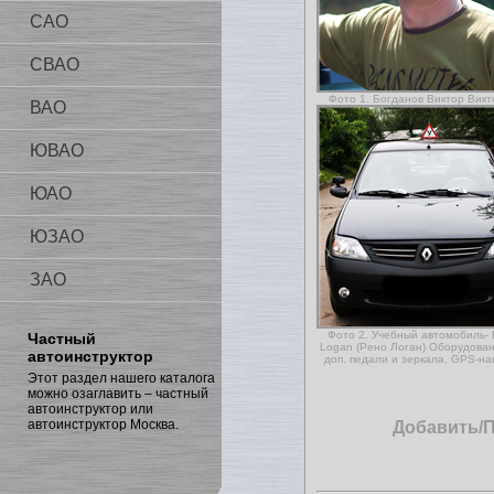
САО
СВАО
Фото 1. Богданов Виктор Викт
ВАО
ЮВАО
ЮАО
ЮЗАО
ЗАО
Фото 2. Учебный автомобиль- 
Частный
Logan (Рено Логан) Оборудован
автоинструктор
доп. педали и зеркала, GPS-на
Этот раздел нашего каталога
можно озаглавить – частный
автоинструктор или
автоинструктор Москва.
Добавить/