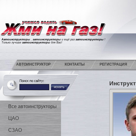
Автоинструкторы
,
автоинструкторы
и ещё раз
автоинструкторы
!
Только лучшие
автоинструкторы
для Вас!
АВТОИНСТРУКТОР
КОНТАКТЫ
РЕГИСТРАЦИЯ
Инструкт
Все автоинструкторы
ЦАО
СЗАО