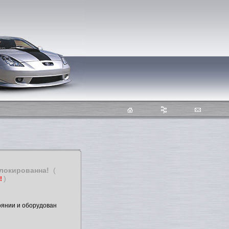
блокированна!
(
)
т!
оянии и оборудован