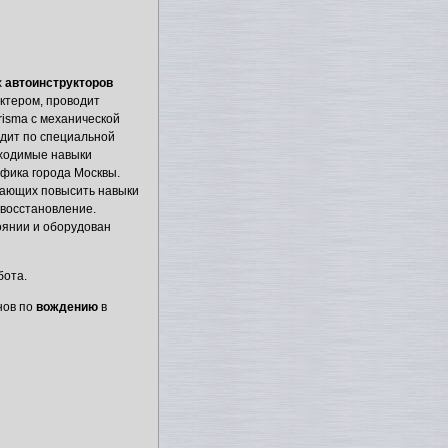
х
автоинструкторов
ктером, проводит
risma с механической
дит по специальной
бходимые навыки
афика города Москвы.
лающих повысить навыки
 восстановление.
оянии и оборудован
бота.
нов по
вождению
в