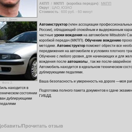
АКПП
/
МКПП
(коробка передач)
:
МКПП
Округ
: ЦАО, ЮЗАО
Стоимость
: 600 руб. - 60 минут
ото 1. Денис
Автоинструктор
(член ассоциации профессиональны
России), обладающий спокойным и выдержанным хара
частные
уроки вождения
на автомобиле Mitsubishi Ca
коробкой передач (МКПП).
Обучение вождению
прохо
методике.
Автоинструктор
поможет обрести все нео
передвижения на автомобиле в условиях плотного тр
Обучение с любого уровня, для начинающих и для же
вождения после
автошколы
, так же после-аварийное
Автомобиль находится в идеальном техническом сост
дублирующими педалями.
Ваша безопасность и уверенность на дороге —моя ра
Фото 2.
иль находится в
Подготовка полного пакета документов к сдаче экзаме
ехническом состоянии
ГИБДД.
ован дублирующими
педалями
Добавить/Прочитать отзыв