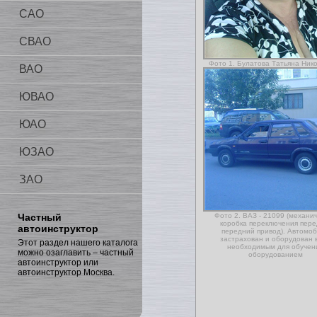
САО
СВАО
Фото 1. Булатова Татьяна Ник
ВАО
ЮВАО
ЮАО
ЮЗАО
ЗАО
Частный
Фото 2. ВАЗ - 21099 (механи
коробка переключения пере
автоинструктор
передний привод). Автомо
застрахован и оборудован 
Этот раздел нашего каталога
необходимым для обучен
можно озаглавить – частный
оборудованием
автоинструктор или
автоинструктор Москва.