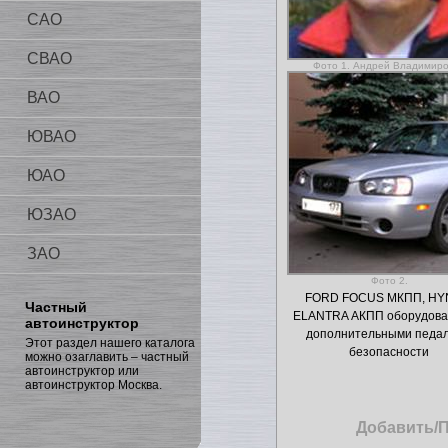
САО
СВАО
Фото 1. Андрей Владимир
ВАО
ЮВАО
ЮАО
ЮЗАО
ЗАО
Фото 2.
FORD FOCUS МКПП, HY
Частный
ELANTRA АКПП оборудов
автоинструктор
дополнительными педа
Этот раздел нашего каталога
безопасности
можно озаглавить – частный
автоинструктор или
автоинструктор Москва.
Добавить/