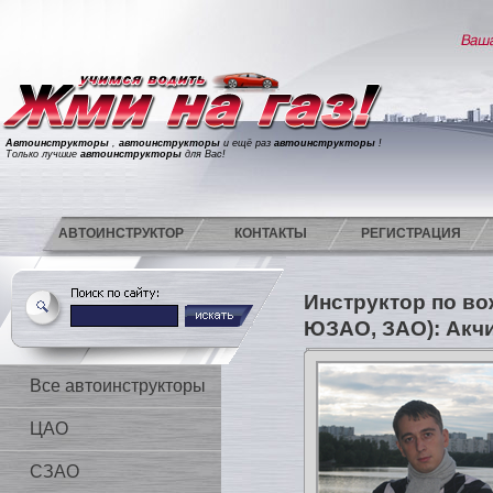
Автоинструкторы
,
автоинструкторы
и ещё раз
автоинструкторы
!
Только лучшие
автоинструкторы
для Вас!
АВТОИНСТРУКТОР
КОНТАКТЫ
РЕГИСТРАЦИЯ
Инструктор по в
ЮЗАО, ЗАО): Акч
Все автоинструкторы
ЦАО
СЗАО