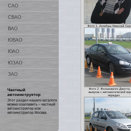
САО
СВАО
Фото 1. Акчибаш Николай Сер
ВАО
ЮВАО
ЮАО
ЮЗАО
ЗАО
Фото 2. Фольксваген Джетта 
Частный
выпуска с автоматической ко
автоинструктор
передач
Этот раздел нашего каталога
можно озаглавить – частный
автоинструктор или
автоинструктор Москва.