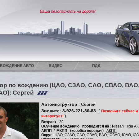
ВОЖДЕНИЕ АВТО
ВИДЕО
ПДД
ор по вождению (ЦАО, СЗАО, САО, СВАО, ВА
АО): Сергей
Автоинструктор
: Сергей
Звоните: 8-926-221-36-83
(
Позвоните сейчас и 
)
интересует!
Возраст
: 30
Обучение вождению
проводится на
: Nissan Tiida А
АКПП
/
МКПП
(коробка передач)
:
АКПП
Округ
: ЦАО, СЗАО, САО, СВАО, ВАО, ЮВАО, ЮАО, ЮЗ