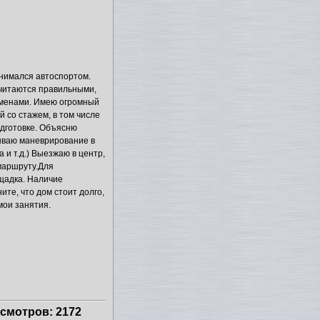
анимался автоспортом.
читаются правильными,
сменами. Имею огромный
й со стажем, в том числе
дготовке. Объясню
ываю маневрирование в
 и т.д.) Выезжаю в центр,
маршруту.Для
щадка. Наличие
те, что дом стоит долго,
мои занятия.
смотров: 2172