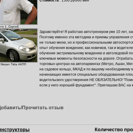
Стоимость
: 1500 руб/60 мин
то 1. Сергей
Здравствуйте! Я работаю автотренером уже 10 лет, з
Поэтому именно эта методика и приемы управления с
не только мною, но и профессиональными автоспорт
опыт обучения вождению, как новичков, так и водителе
обучение экстремальному вождению и автоледовой по
ключевые моменты безопасности на дороге. Отрабат
торговых центрах на автопаркингах (Метро, Ашан, Мега
 Nissan Tiida АКПП
на садовое кольцо, МКАД и по вашему необходимому 
начинающих имеется специально оборудованная пло
водительского удостверения НЕ ОБЯЗАТЕЛЬНО! "Помни
если у него хороший фундамент". Приглашаю ВАС на 
Добавить/Прочитать отзыв
инструкторы
Количество про