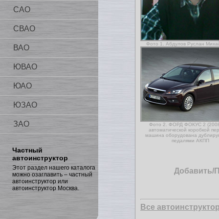
САО
СВАО
Фото 1. Абдулов Руслан Миха
ВАО
ЮВАО
ЮАО
ЮЗАО
ЗАО
Фото 2. ФОРД ФОКУС 2 (2008г
автоматической коробкой пер
машина оборудована дублир
педалями АКПП
Частный
автоинструктор
Этот раздел нашего каталога
Добавить/
можно озаглавить – частный
автоинструктор или
автоинструктор Москва.
Все автоинструкто