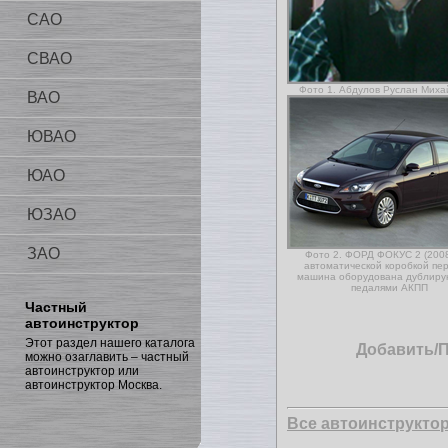
САО
СВАО
Фото 1. Абдулов Руслан Миха
ВАО
ЮВАО
ЮАО
ЮЗАО
ЗАО
Фото 2. ФОРД ФОКУС 2 (2008г
автоматической коробкой пер
машина оборудована дублир
педалями АКПП
Частный
автоинструктор
Этот раздел нашего каталога
Добавить/
можно озаглавить – частный
автоинструктор или
автоинструктор Москва.
Все автоинструкто