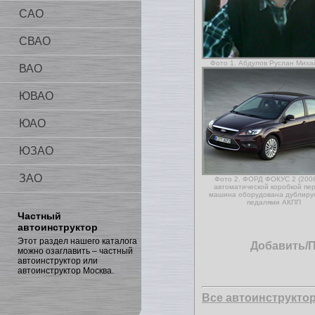
САО
СВАО
Фото 1. Абдулов Руслан Миха
ВАО
ЮВАО
ЮАО
ЮЗАО
ЗАО
Фото 2. ФОРД ФОКУС 2 (2008г
автоматической коробкой пер
машина оборудована дублир
педалями АКПП
Частный
автоинструктор
Этот раздел нашего каталога
Добавить/
можно озаглавить – частный
автоинструктор или
автоинструктор Москва.
Все автоинструкто