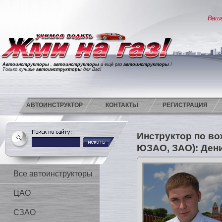
Автоинструкторы
,
автоинструкторы
и ещё раз
автоинструкторы
!
Только лучшие
автоинструкторы
для Вас!
АВТОИНСТРУКТОР
КОНТАКТЫ
РЕГИСТРАЦИЯ
Инструктор по в
ЮЗАО, ЗАО): Ден
Все автоинструкторы
ЦАО
СЗАО