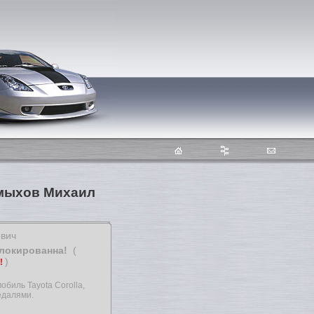
Чмыхов Михаил
ович
блокированна!
(
)
т!
обиль Tayota Corolla,
едалями.