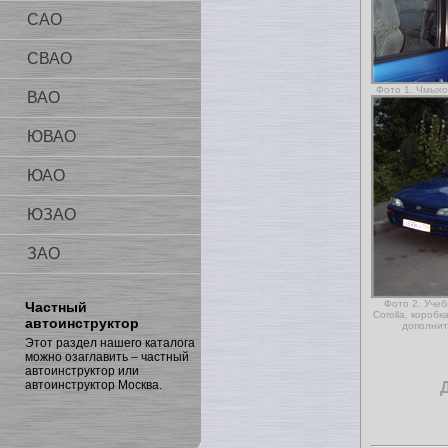
САО
СВАО
Фото 1. Чмых
ВАО
ЮВАО
ЮАО
ЮЗАО
ЗАО
Фото 2. Уче
Частный
Corolla, короб
автоинструктор
дополнит
Этот раздел нашего каталога
можно озаглавить – частный
автоинструктор или
автоинструктор Москва.