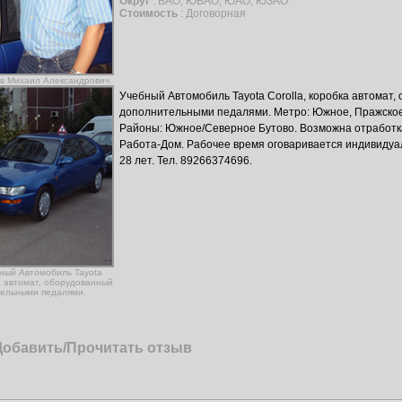
Округ
: ВАО, ЮВАО, ЮАО, ЮЗАО
Стоимость
: Договорная
ов Михаил Александрович
Учебный Автомобиль Tayota Corolla, коробка автомат
дополнительными педалями. Метро: Южное, Пражское
Районы: Южное/Северное Бутово. Возможна отработк
Работа-Дом. Рабочее время оговаривается индивидуа
28 лет. Тел. 89266374696.
бный Автомобиль Tayota
ка автомат, оборудованный
ельными педалями.
Добавить/Прочитать отзыв