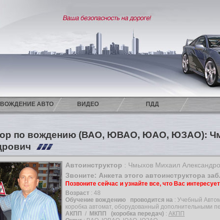
ВОЖДЕНИЕ АВТО
ВИДЕО
ПДД
тор по вождению (ВАО, ЮВАО, ЮАО, ЮЗАО): 
дрович
Автоинструктор
: Чмыхов Михаил Александр
Звоните: Анкета этого автоинструктора за
Позвоните сейчас и узнайте все, что Вас интересуе
Возраст
: 48
Обучение вождению
проводится на
: Учебный Автом
коробка автомат, оборудованный дополнительными п
АКПП
/
МКПП
(коробка передач)
:
АКПП