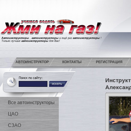
Автоинструкторы
,
автоинструкторы
и ещё раз
автоинструкторы
!
Только лучшие
автоинструкторы
для Вас!
АВТОИНСТРУКТОР
КОНТАКТЫ
РЕГИСТРАЦИЯ
Инструк
Алексан
Все автоинструкторы
ЦАО
СЗАО