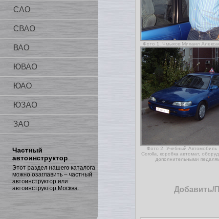
САО
СВАО
Фото 1. Чмыхов Михаил Алекса
ВАО
ЮВАО
ЮАО
ЮЗАО
ЗАО
Фото 2. Учебный Автомобиль 
Частный
Corolla, коробка автомат, обор
автоинструктор
дополнительными педаля
Этот раздел нашего каталога
можно озаглавить – частный
автоинструктор или
автоинструктор Москва.
Добавить/