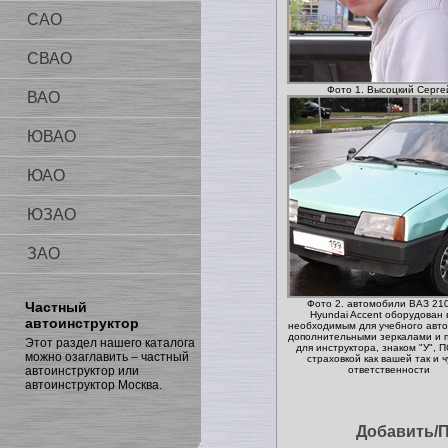
САО
СВАО
Фото 1. Высоцкий Серге
ВАО
ЮВАО
ЮАО
ЮЗАО
ЗАО
Фото 2. автомобили ВАЗ 21
Частный
Hyundai Accent оборудован 
автоинструктор
необходимым для учебного авто
дополнительными зеркалами и 
Этот раздел нашего каталога
для инструктора, знаком "У",
можно озаглавить – частный
страховкой как вашей так и 
автоинструктор или
ответственности
автоинструктор Москва.
Добавить/