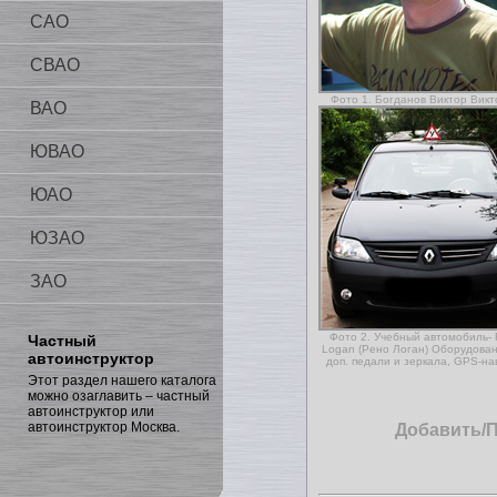
САО
СВАО
Фото 1. Богданов Виктор Викт
ВАО
ЮВАО
ЮАО
ЮЗАО
ЗАО
Фото 2. Учебный автомобиль- 
Частный
Logan (Рено Логан) Оборудован
автоинструктор
доп. педали и зеркала, GPS-на
Этот раздел нашего каталога
можно озаглавить – частный
автоинструктор или
автоинструктор Москва.
Добавить/