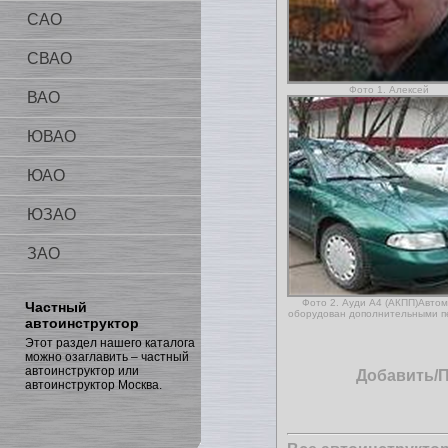
САО
СВАО
Фото 1. Алексей
ВАО
ЮВАО
ЮАО
ЮЗАО
ЗАО
Фото 2. Ауди А4 (АКПП)Авто
Частный
оборудован дополнительными п
автоинструктор
Этот раздел нашего каталога
можно озаглавить – частный
автоинструктор или
Добавить/
автоинструктор Москва.