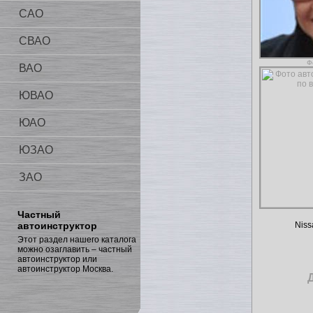
САО
СВАО
Ф
ВАО
ЮВАО
ЮАО
ЮЗАО
ЗАО
Частный
автоинструктор
Niss
Этот раздел нашего каталога
можно озаглавить – частный
автоинструктор или
автоинструктор Москва.