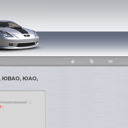
О, ЮВАО, ЮАО,
блокированна!
(
)
т!