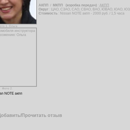
АКПП
/
МКПП
(коробка передач)
:
АКПП
Округ
: ЦАО, СЗАО, САО, СВАО, ВАО, ЮВАО, ЮАО, ЮЗ
Стоимость
: Nissan NOTE акпп - 2000 руб. / 1,5 часа
ото 1. Ольга
Фото 2.
an NOTE акпп
Добавить/Прочитать отзыв