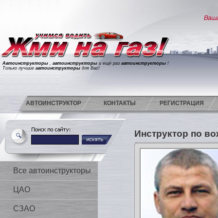
Автоинструкторы
,
автоинструкторы
и ещё раз
автоинструкторы
!
Только лучшие
автоинструкторы
для Вас!
АВТОИНСТРУКТОР
КОНТАКТЫ
РЕГИСТРАЦИЯ
Инструктор по в
Все автоинструкторы
ЦАО
СЗАО