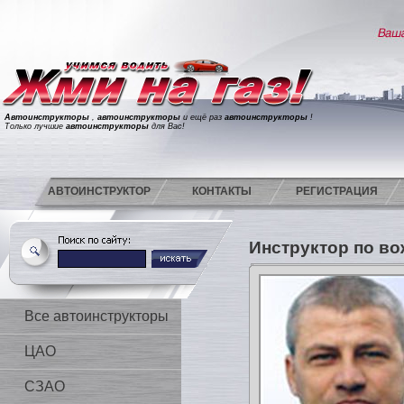
Автоинструкторы
,
автоинструкторы
и ещё раз
автоинструкторы
!
Только лучшие
автоинструкторы
для Вас!
АВТОИНСТРУКТОР
КОНТАКТЫ
РЕГИСТРАЦИЯ
Инструктор по в
Все автоинструкторы
ЦАО
СЗАО