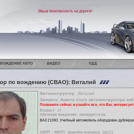
ВОЖДЕНИЕ АВТО
ВИДЕО
ПДД
ор по вождению (СВАО): Виталий
Автоинструктор
: Виталий
Звоните: Анкета этого автоинструктора за
Позвоните сейчас и узнайте все, что Вас интересуе
Возраст
: 33
Обучение вождению
проводится на
:
ВАЗ 21093. Учебный автомобиль оборудован дублир
АКПП
/
МКПП
(коробка передач)
:
МКПП