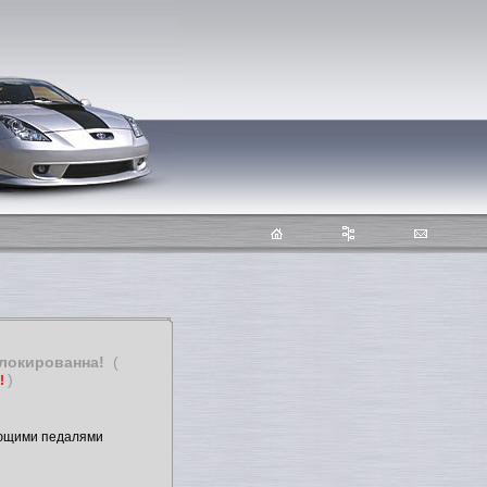
блокированна!
(
)
т!
ующими педалями