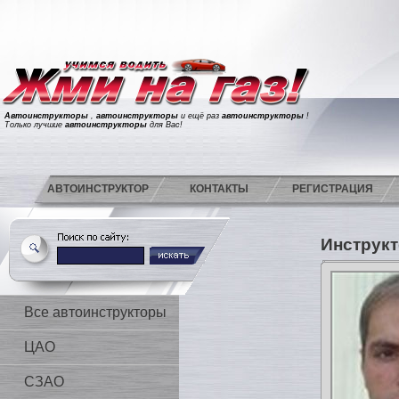
Автоинструкторы
,
автоинструкторы
и ещё раз
автоинструкторы
!
Только лучшие
автоинструкторы
для Вас!
АВТОИНСТРУКТОР
КОНТАКТЫ
РЕГИСТРАЦИЯ
Инструкт
Все автоинструкторы
ЦАО
СЗАО