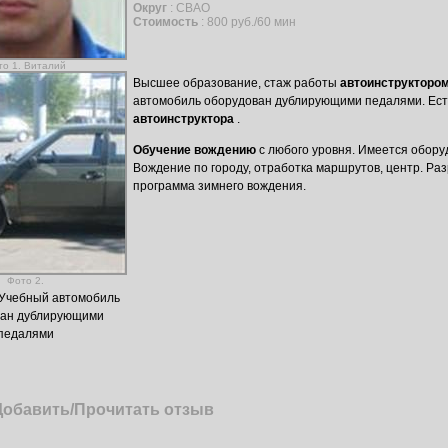
Округ
: СВАО
Стоимость
: 800 руб./60 мин
то 1. Виталий
Высшее образование, стаж работы
автоинструкторо
автомобиль оборудован дублирующими педалями. Ест
автоинструктора
.
Обучение вождению
с любого уровня. Имеется обор
Вождение по городу, отработка маршрутов, центр. Ра
программа зимнего вождения.
Фото 2.
 Учебный автомобиль
ван дублирующими
педалями
Добавить/Прочитать отзыв