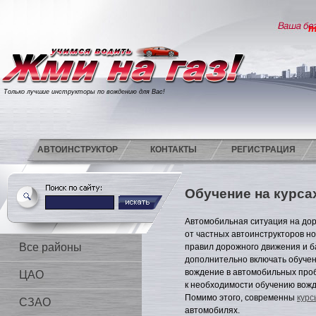
т
Только лучшие инструкторы по вождению для Вас!
АВТОИНСТРУКТОР
КОНТАКТЫ
РЕГИСТРАЦИЯ
Обучение на курс
Автомобильная ситуация на дор
от частных автоинструкторов но
Все районы
правил дорожного движения и 
дополнительно включать обучен
вождение в автомобильных проб
ЦАО
к необходимости обучению вожд
Помимо этого, современны
кур
СЗАО
автомобилях.