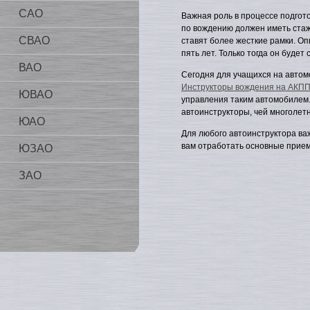
САО
Важная роль в процессе подгот
по вождению должен иметь стаж
СВАО
ставят более жесткие рамки. О
пять лет. Только тогда он будет
ВАО
Сегодня для учащихся на автом
Инструкторы вождения на АКП
ЮВАО
управления таким автомобилем.
автоинструкторы, чей многолетн
ЮАО
Для любого автоинструктора ва
вам отработать основные прие
ЮЗАО
ЗАО